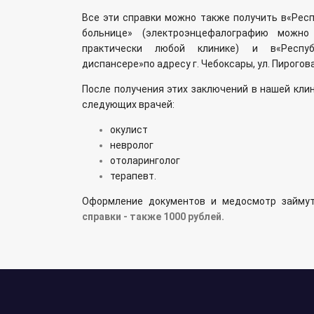
Все эти справки можно также получить в
«Респ
больнице» (электроэнцефалографию можн
практически любой клинике) и в
«
Респу
диспансере
»
по адресу г. Чебоксары, ул. Пирогова
После получения этих заключений в нашей кли
следующих врачей:
окулист
невролог
отоларинголог
терапевт.
Оформление документов и медосмотр займу
справки - также 1000 рублей.