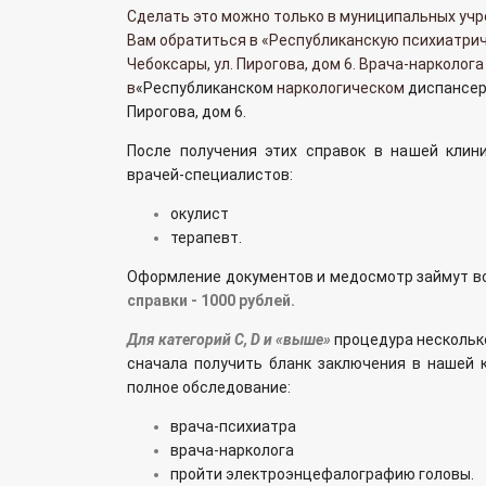
Сделать это можно только в муниципальных уч
Вам обратиться в «Республиканскую психиатрич
Чебоксары, ул. Пирогова, дом 6. Врача-нарколог
в
«
Республиканском
наркологическом
диспансе
Пирогова, д
ом 6.
После получения этих справок в нашей клин
врачей-специалистов:
окулист
терапевт.
Оформление документов и медосмотр займут вс
справки - 1000 рублей.
Для категорий С, D и «выше»
процедура нескольк
сначала получить бланк заключения в нашей 
полное обследование:
врача-психиатра
врача-нарколога
пройти электроэнцефалографию головы.