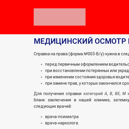
МЕДИЦИНСКИЙ ОСМОТР 
Справка на права (форма №003-В/у) нужна в сле
перед первичным оформлением водительс
при восстановлении потерянных или украд
при изменении состояния здоровья водите
при замене прав, у которых закончился сро
Для получения справки
категорий А, В, ВЕ, М
бланк заключения в нашей клинике, затемн
следующих врачей:
врача-психиатра
врача-нарколога.